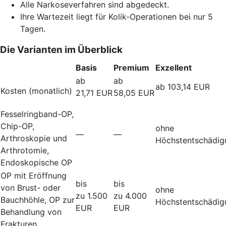
Alle Narkoseverfahren sind abgedeckt.
Ihre Wartezeit liegt für Kolik-Operationen bei nur 5
Tagen.
Die Varianten im Überblick
Basis
Premium
Exzellent
ab
ab
ab 103,14 EUR
Kosten (monatlich)
21,71 EUR
58,05 EUR
Fesselringband-OP,
Chip-OP,
ohne
—
—
Arthroskopie und
Höchstentschädig
Arthrotomie,
Endoskopische OP
OP mit Eröffnung
bis
bis
von Brust- oder
ohne
zu 1.500
zu 4.000
Bauchhöhle, OP zur
Höchstentschädig
EUR
EUR
Behandlung von
Frakturen